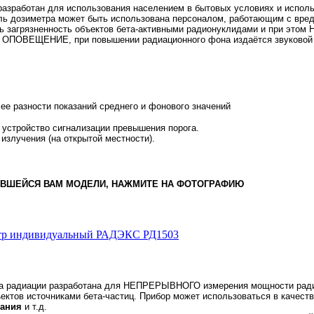
разработан для использования населением в бытовых условиях и исполь
одель дозиметра может быть использована персоналом, работающим с в
ть загрязненность объектов бета-активными радионуклидами и при это
ОПОВЕЩЕНИЕ, при повышении радиационного фона издаётся звуковой си
ее разности показаний среднего и фонового значений
 устройство сигнализации превышения порога.
излучения (на открытой местности).
ИВШЕЙСЯ ВАМ МОДЕЛИ, НАЖМИТЕ НА ФОТОГРАФИЮ
етр индивидуальный РАДЭКС РД1503
а радиации разработана для НЕПРЕРЫВНОГО измерения мощности радиац
ъектов источниками бета-частиц. Прибор может использоваться в качест
тания
и т.д.