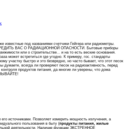
к
 же известные под названиями счетчики Гейгера или радиометры.
РЕДУПРЕДИТЬ ВАС О РАДИАЦИОННОЙ ОПАСНОСТИ. Бытовые приборы
ижимости или о строительстве... и на то есть веские основания.
а может встретиться где угодно. К примеру, гос. стандарты
ому участку быстро и это безвредно, но часто бывает, что этот песок
вы думаете, всегда ли проверяют песок на радиоактивность, перед
онтроля продуктов питания, да многие ли уверены, что дома
АЗЫВАЙТЕ!
и его источниками. Позволяет измерить мощность излучения, а
видуального пользования в быту (
продукты питания, жилые
нальной деятельности. Наличие функции ЭКСТРЕННОЕ