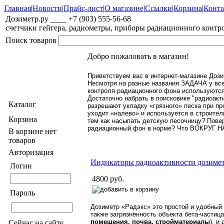
Главная
|
Новости
|
Прайс-лист
|
О магазине
|
Cсылки
|
Корзина
|
Конт
Дозиметр.ру ____ +7 (903) 555-56-68
счетчики гейгера, радиометры, приборы радиационного контро
Поиск товаров
Добро пожаловать в магазин!
Приветствуем вас в интернет-магазине Дози
Несмотря на разные названия ЗАДАЧА у 
контроля радиационного фона используются 
Достаточно набрать в поисковике "радиоак
Каталог
разрешают укладку «грязного» песка при про
уходит «налево» и используется в строител
Корзина
тем как насыпать детскую песочницу? Повер
радиационный фон в норме? Что ВОКРУГ
В корзине нет
товаров
Авторизация
Индикаторы радиоактивности дозим
Логин
4800 руб.
Пароль
Дозиметр «Радэкс» это простой и удобный 
также загрязнённость объекта бета-частиц
помещения, почва, стройматериалы
), 
Сейчас на сайте