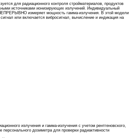
зуется для радиационного контроля стройматериалов, продуктов
редными источниками ионизирующих излучений. Индивидуальный
м НЕПРЕРЫВНО измеряет мощность гамма-излучения. В этой модели
гнал или включается вибросигнал, вычисление и индикация на
ионного излучения и гамма-излучения с учетом рентгеновского,
ве персонального дозиметра для проверки радиактивности