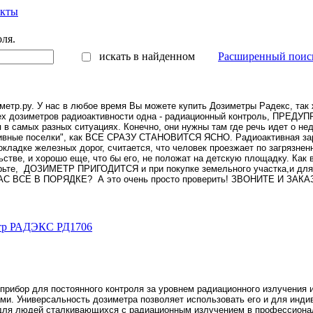
акты
ля.
искать в найденном
Расширенный поис
метр.ру. У нас в любое время Вы можете купить Дозиметры Радекс, так
всех дозиметров радиоактивности одна - радиационный контроль, П
в самых разных ситуациях. Конечно, они нужны там где речь идет о недв
тивные поселки", как ВСЕ СРАЗУ СТАНОВИТСЯ ЯСНО. Радиоактивная зараз
кладке железных дорог, считается, что человек проезжает по загрязненн
ьстве, и хорошо еще, что бы его, не положат на детскую площадку. Как 
ьте,
ДОЗИМЕТР ПРИГОДИТСЯ и при покупке земельного участка,и для к
 НАС ВСЕ В ПОРЯДКЕ?
А это очень просто проверить! ЗВОНИТЕ И ЗАК
етр РАДЭКС РД1706
прибор для постоянного контроля за уровнем радиационного излучения 
ами. Универсальность дозиметра позволяет использовать его и для инди
и для людей сталкивающихся с радиационным излучением в профессио