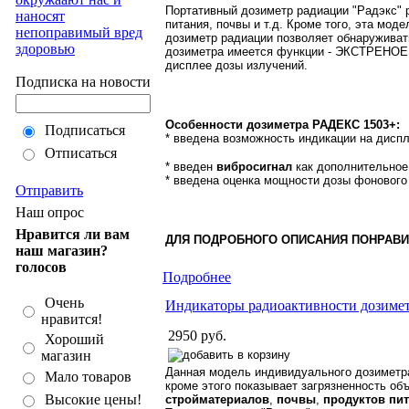
Портативный дозиметр радиации "Радэкс" 
наносят
питания, почвы и т.д. Кроме того, эта м
непоправимый вред
дозиметр радиации позволяет обнаружива
здоровью
дозиметра имеется функции - ЭКСТРЕНОЕ 
дисплее дозы излучений.
Подписка на новости
Особенности дозиметра РАДЕКС 1503+:
Подписаться
* введена возможность индикации на диспл
Отписаться
* введен
вибросигнал
как дополнительное
* введена оценка мощности дозы фонового 
Отправить
Наш опрос
Нравится ли вам
ДЛЯ ПОДРОБНОГО ОПИСАНИЯ ПОНРАВ
наш магазин?
голосов
Подробнее
Очень
Индикаторы радиоактивности дозим
нравится!
2950 руб.
Хороший
магазин
Данная модель индивидуального дозиметр
Мало товаров
кроме этого показывает загрязненность об
Высокие цены!
стройматериалов
,
почвы
,
продуктов пи