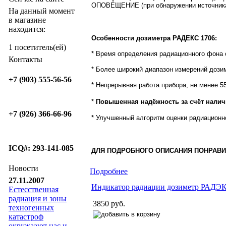
ОПОВЕЩЕНИЕ (при обнаружении источника
На данный момент
в магазине
находится:
Особенности дозиметра РАДЕКС 1706:
1 посетитель(ей)
* Время определения радиационного фона о
Контакты
* Более широкий диапазон измерений дозим
+7 (903) 555-56-56
* Непрерывная работа прибора, не менее 5
*
Повышенная надёжность за счёт налич
+7 (926) 366-66-96
* Улучшенный алгоритм оценки радиационн
ICQ#: 293-141-085
ДЛЯ ПОДРОБНОГО ОПИСАНИЯ ПОНРАВ
Новости
Подробнее
27.11.2007
Индикатор радиации дозиметр РАДЭ
Естесственная
радиация и зоны
3850 руб.
техногенных
катастроф
окружаают нас и